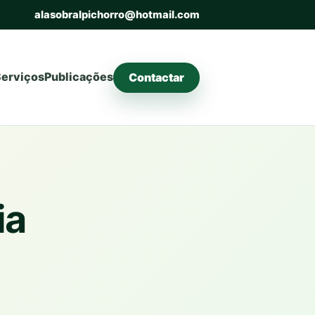
alasobralpichorro@hotmail.com
erviços
Publicações
Contactar
ia