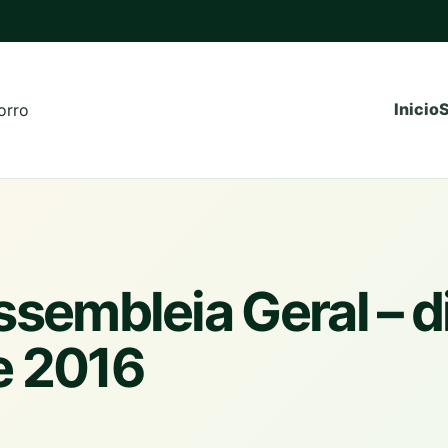
Inicio
S
orro
sembleia Geral – d
e 2016